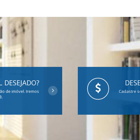
 DESEJADO?
DESE
ção de imóvel. Iremos
Cadastre s
ê.