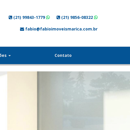
(21) 99843-1779
(21) 9856-08322
fabio@fabioimoveismarica.com.br
ções
Contato