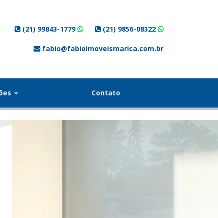
(21) 99843-1779
(21) 9856-08322
fabio@fabioimoveismarica.com.br
ções
Contato