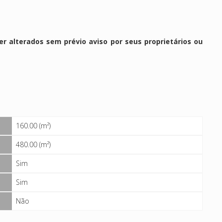
r alterados sem prévio aviso por seus proprietários ou
160.00 (m²)
480.00 (m²)
Sim
Sim
Não