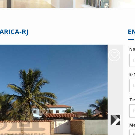
ARICA-RJ
E
N
E-
Te
M