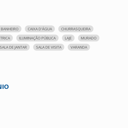
 BANHEIRO
CAIXA D'ÁGUA
CHURRASQUEIRA
ÉTRICA
ILUMINAÇÃO PÚBLICA
LAJE
MURADO
SALA DE JANTAR
SALA DE VISITA
VARANDA
NIO