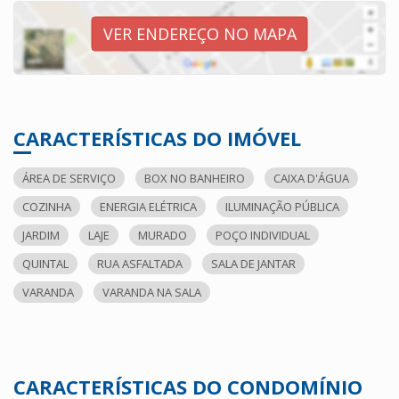
VER ENDEREÇO NO MAPA
CARACTERÍSTICAS DO IMÓVEL
ÁREA DE SERVIÇO
BOX NO BANHEIRO
CAIXA D'ÁGUA
COZINHA
ENERGIA ELÉTRICA
ILUMINAÇÃO PÚBLICA
JARDIM
LAJE
MURADO
POÇO INDIVIDUAL
QUINTAL
RUA ASFALTADA
SALA DE JANTAR
VARANDA
VARANDA NA SALA
CARACTERÍSTICAS DO CONDOMÍNIO