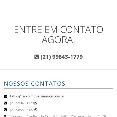
ENTRE EM CONTATO
AGORA!
(21) 99843-1779
NOSSOS CONTATOS
fabio@fabioimoveismarica.com.br
(21) 99843-1779
(21) 9856-08322
Rua Assis Coelho da Silva 522-540 - Zacarias - Maricá - RJ