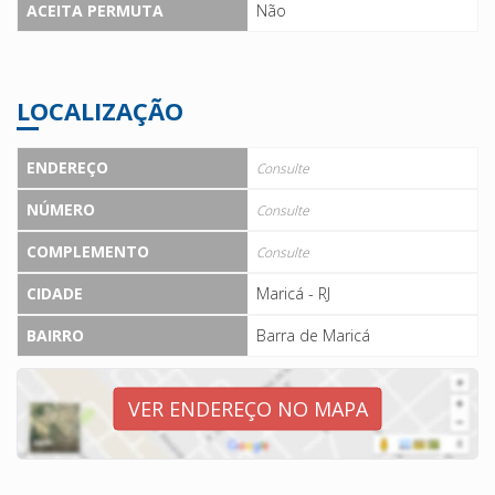
ACEITA PERMUTA
Não
LOCALIZAÇÃO
ENDEREÇO
Consulte
NÚMERO
Consulte
COMPLEMENTO
Consulte
CIDADE
Maricá - RJ
BAIRRO
Barra de Maricá
VER ENDEREÇO NO MAPA